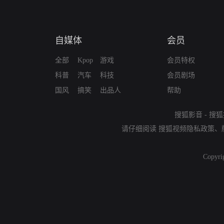
自媒体
会员
全部
Kpop
游戏
会员特权
科普
汽车
科技
会员剧场
国风
搞笑
出品人
帮助
搜狐影音
-
搜狐
请仔细阅读
搜狐视频隐私政策
、
Copyri