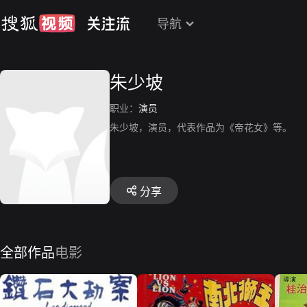
导航
朱少坡
职业：
演员
朱少坡，演员，代表作品为《帝花女》等。
分享
全部作品
电影