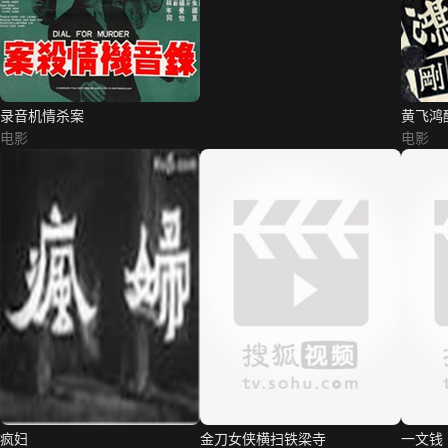
录音机情杀案
黄飞鸿
电影
电影
疯妇
金刀女侠横扫铁梁寺
一文钱