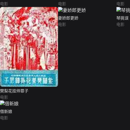
电影
电影
电影
妻娇郎更娇
琴挑误
电影
电影
樊梨花挂帅罪子
电影
借新娘
电影