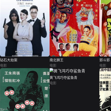
钻石大劫案
南北狮王
邪斗邪
电影
电影
电影
黄飞鸿巧夺鲨鱼青
电影