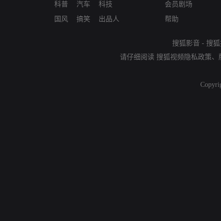
科普
汽车
科技
会员剧场
国风
搞笑
出品人
帮助
搜狐影音
-
搜狐
请仔细阅读
搜狐视频隐私政策
、
Copyri