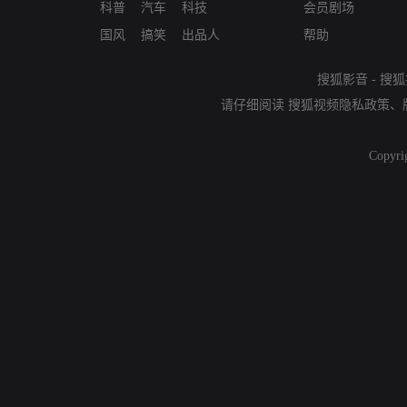
科普
汽车
科技
会员剧场
国风
搞笑
出品人
帮助
搜狐影音
-
搜狐
请仔细阅读
搜狐视频隐私政策
、
Copyri