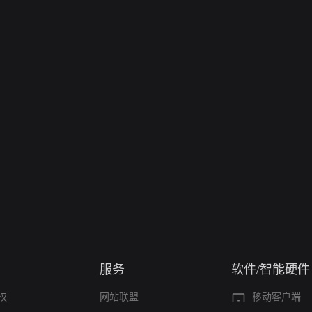
服务
软件/智能硬件
权
网站联盟
移动客户端