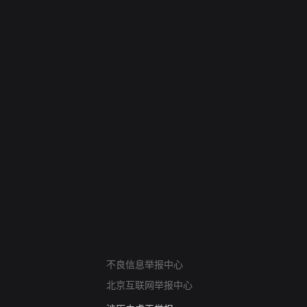
网络暴力有害信息举报
12318 文化市场举报
不良信息举报中心
算法推荐专项举报
北京互联网举报中心
亚运会举报专区