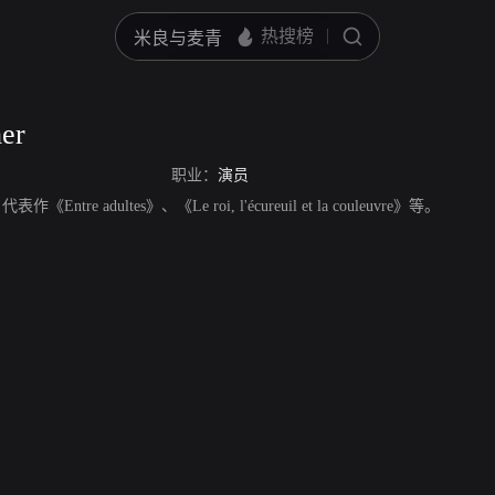
er
职业：
演员
表作《Entre adultes》、《Le roi, l'écureuil et la couleuvre》等。