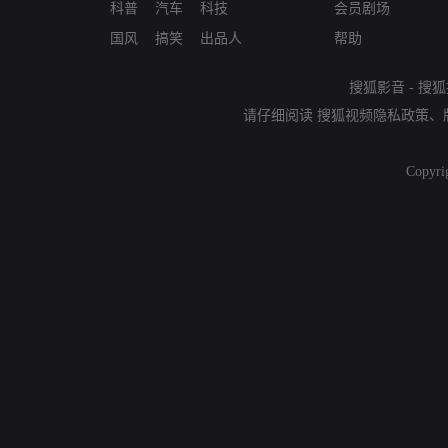
科普
汽车
科技
会员剧场
国风
搞笑
出品人
帮助
搜狐影音
-
搜狐
请仔细阅读
搜狐视频隐私政策
、
Copyri