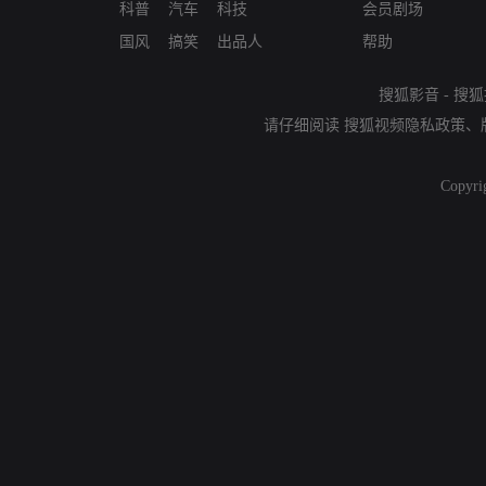
科普
汽车
科技
会员剧场
国风
搞笑
出品人
帮助
搜狐影音
-
搜狐
请仔细阅读
搜狐视频隐私政策
、
Copyri