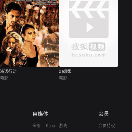
渗透行动
幻想家
电影
电影
自媒体
会员
全部
Kpop
游戏
会员特权