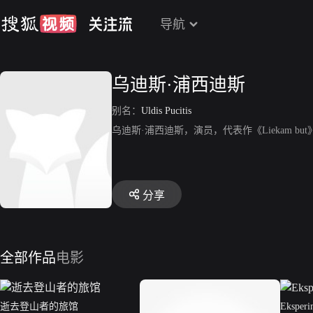
导航
乌迪斯·浦西迪斯
别名：
Uldis Pucitis
乌迪斯·浦西迪斯，演员，代表作《Liekam but》、《
分享
全部作品
电影
逝去登山者的旅馆
Eksperi