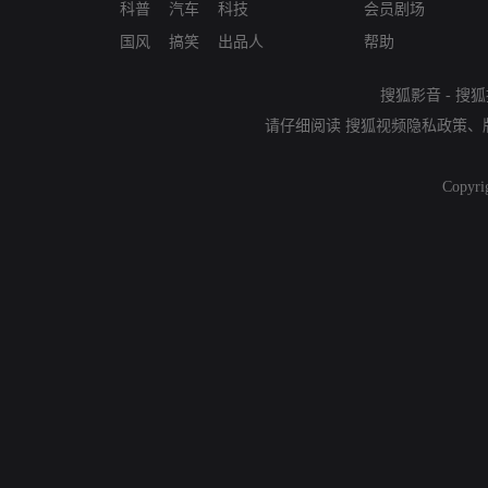
科普
汽车
科技
会员剧场
国风
搞笑
出品人
帮助
搜狐影音
-
搜狐
请仔细阅读
搜狐视频隐私政策
、
Copyri