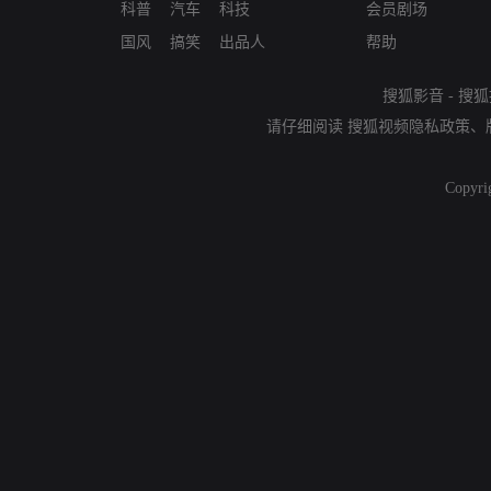
科普
汽车
科技
会员剧场
国风
搞笑
出品人
帮助
搜狐影音
-
搜狐
请仔细阅读
搜狐视频隐私政策
、
Copyri