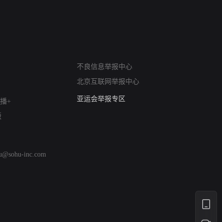
网络暴力有害信息举报
不良信息举报中心
12318 文化市场举报
北京互联网举报中心
算法推荐专项举报
亚运会举报专区
播+
涉历史虚无举报
版
网络谣言信息专项
涉政举报入口
涉未成年人举报
hu@sohu-inc.com
清朗自媒体乱象举报
涉民族宗教有害信息举报
清朗·生活服务类内容举报
清朗春节网络环境整治
涉企举报专区