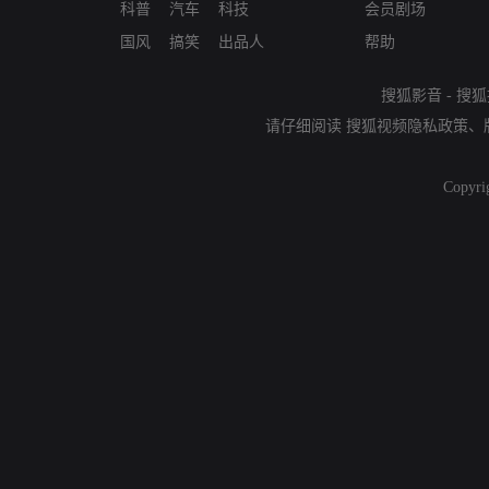
科普
汽车
科技
会员剧场
国风
搞笑
出品人
帮助
搜狐影音
-
搜狐
请仔细阅读
搜狐视频隐私政策
、
Copyri