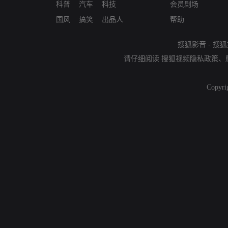
科普
汽车
科技
会员剧场
国风
搞笑
出品人
帮助
搜狐影音
-
搜狐
请仔细阅读
搜狐视频隐私政策
、
Copyri