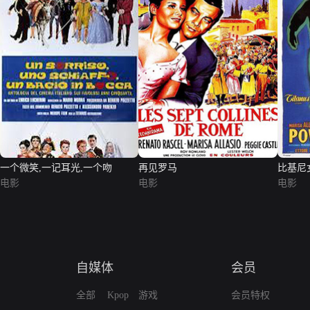
一个微笑,一记耳光,一个吻
再见罗马
比基尼
电影
电影
电影
自媒体
会员
全部
Kpop
游戏
会员特权