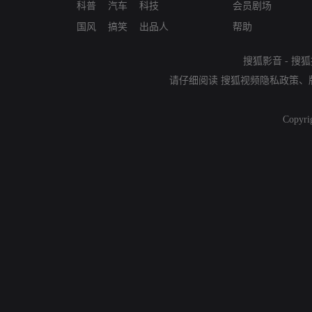
科普
汽车
科技
会员剧场
国风
搞笑
出品人
帮助
搜狐影音
-
搜狐
请仔细阅读
搜狐视频隐私政策
、
Copyri