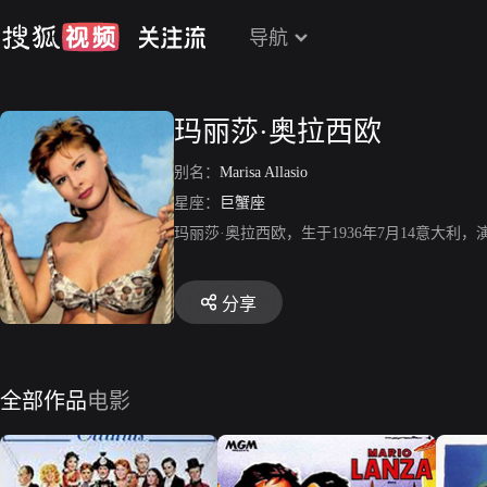
导航
玛丽莎·奥拉西欧
别名：
Marisa Allasio
星座：
巨蟹座
玛丽莎·奥拉西欧，生于1936年7月14意大
分享
全部作品
电影