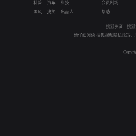
科普
汽车
科技
会员剧场
国风
搞笑
出品人
帮助
搜狐影音
-
搜狐
请仔细阅读
搜狐视频隐私政策
、
Copyri