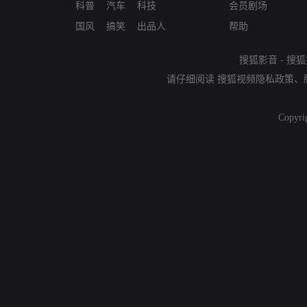
科普
汽车
科技
会员剧场
国风
搞笑
出品人
帮助
搜狐影音
-
搜狐
请仔细阅读
搜狐视频隐私政策
、
Copyri