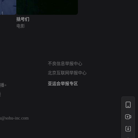
括号们
电影
网络暴力有害信息举报
12318 文化市场举报
不良信息举报中心
算法推荐专项举报
北京互联网举报中心
亚运会举报专区
播+
涉历史虚无举报
版
网络谣言信息专项
涉政举报入口
涉未成年人举报
hu@sohu-inc.com
清朗自媒体乱象举报
涉民族宗教有害信息举报
清朗·生活服务类内容举报