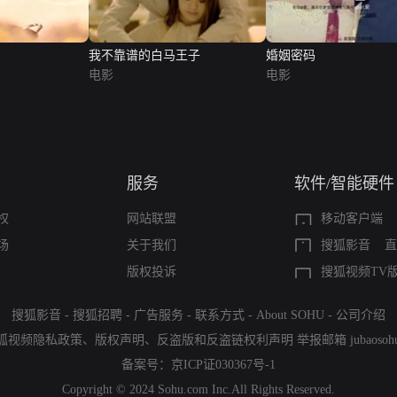
我不靠谱的白马王子
婚姻密码
电影
电影
服务
软件/智能硬件
权
网站联盟
移动客户端
场
关于我们
搜狐影音
直
版权投诉
搜狐视频TV
搜狐影音
-
搜狐招聘
-
广告服务
-
联系方式
-
About SOHU
-
公司介绍
狐视频隐私政策
、
版权声明
、
反盗版和反盗链权利声明
举报邮箱
jubaoso
备案号：
京ICP证030367号-1
Copyright © 2024 Sohu.com Inc.All Rights Reserved.