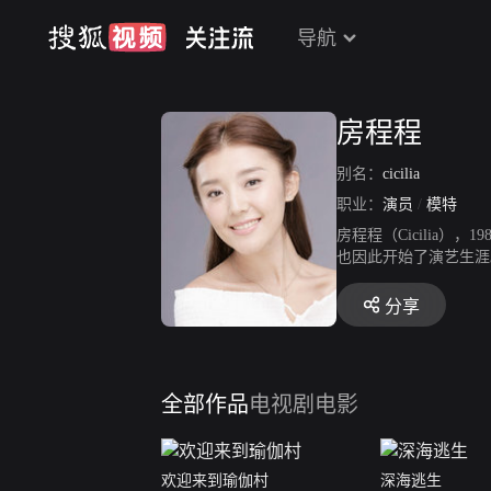
导航
房程程
别名：
cicilia
职业：
演员
/
模特
房程程（Cicilia
也因此开始了演艺生涯。
园喜剧《破茧记之中二校
的电影《欢迎来到瑜伽
分享
全部作品
电视剧
电影
欢迎来到瑜伽村
深海逃生