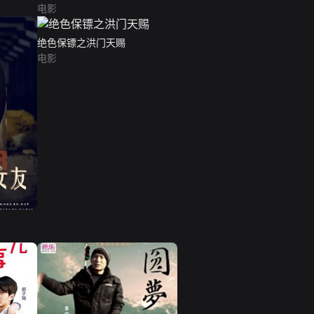
电影
绝色保镖之洪门天赐
电影