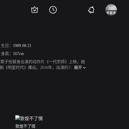
生日：
1989.08.21
身高：
167cm
年，作为章子怡替身出演的动作片《一代宗师》上映，她
展开
剧《明星时代》播出。2016年，出演的轻幽默校
演年代传奇剧《小娘惹》。2022年2月7日，主演
敦煌不了情