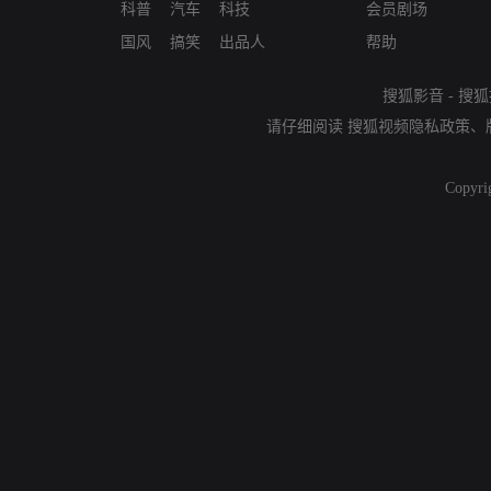
科普
汽车
科技
会员剧场
国风
搞笑
出品人
帮助
搜狐影音
-
搜狐
请仔细阅读
搜狐视频隐私政策
、
Copyri