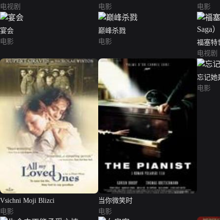
电视剧
电影
电影
宴会
巅峰杀戮
电影
电影
福塞特世家
电视剧
忘记她
电影
Vsichni Moji Blizci
当你微笑时
电影
电影