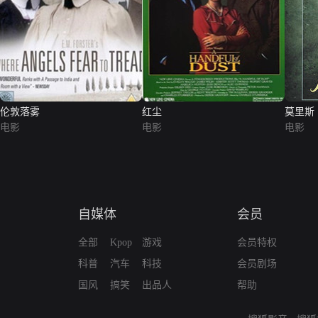
伦敦落雾
红尘
莫里斯
电影
电影
电影
自媒体
会员
全部
Kpop
游戏
会员特权
科普
汽车
科技
会员剧场
国风
搞笑
出品人
帮助