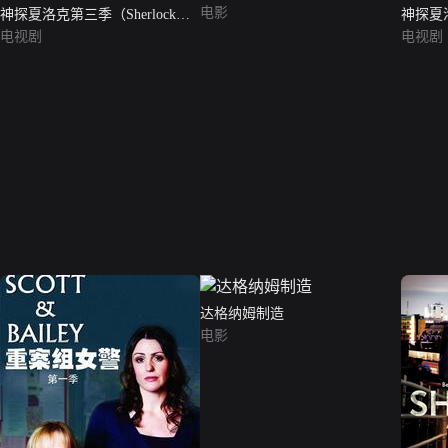
电影
神探夏洛克第三季（Sherlock
神探夏洛
Series 3）
电视剧
Season
电视剧
达格纳姆制造
电影