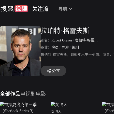
导航
拉珀特·格雷夫斯
别名：
Rupert Graves
/
鲁伯特·格雷夫斯
/
鲁佩
职业：
演员
/
导演
/
编剧
鲁伯特·格雷夫斯，1963年出生于英国。演
分享
全部作品
电视剧
电影
女飞人