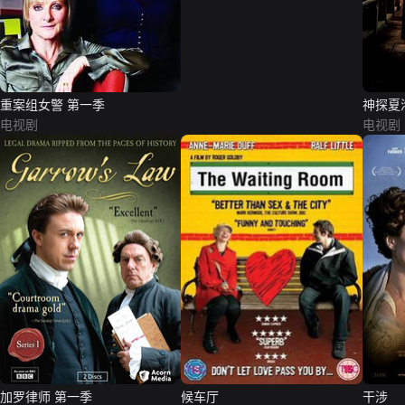
重案组女警 第一季
神探夏洛克
电视剧
1）
电视剧
加罗律师 第一季
候车厅
干涉