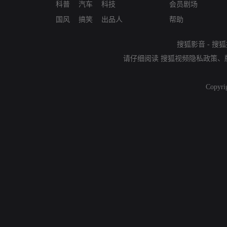
科普
汽车
科技
会员剧场
国风
搞笑
出品人
帮助
搜狐影音
-
搜狐
请仔细阅读
搜狐视频隐私政策
、
Copyri