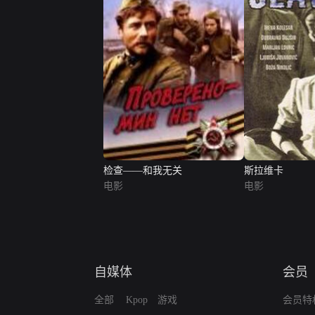
检查——和我无关
斯拉维卡
电影
电影
自媒体
会员
全部
Kpop
游戏
会员特