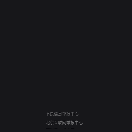
网络暴力有害信息举报
12318 文化市场举报
不良信息举报中心
算法推荐专项举报
北京互联网举报中心
亚运会举报专区