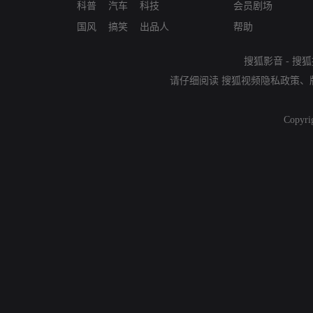
科普
汽车
科技
会员剧场
国风
搞笑
出品人
帮助
搜狐影音
-
搜狐
请仔细阅读
搜狐视频隐私政策
、
Copyri