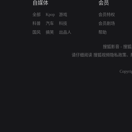
自媒体
会员
全部
Kpop
游戏
会员特权
科普
汽车
科技
会员剧场
国风
搞笑
出品人
帮助
搜狐影音
-
搜狐
请仔细阅读
搜狐视频隐私政策
、
Copyri