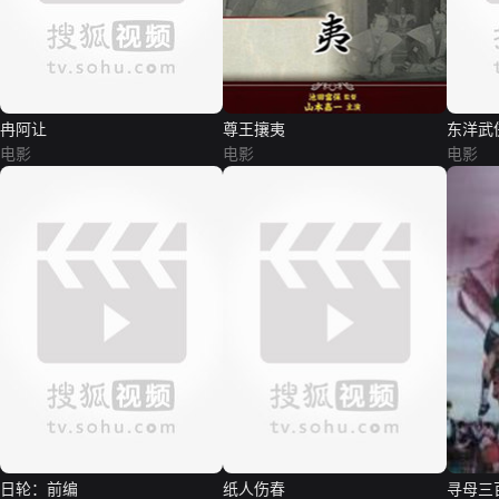
冉阿让
尊王攘夷
东洋武
电影
电影
电影
日轮：前编
纸人伤春
寻母三