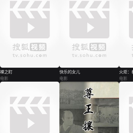
裸之町
快乐的女儿
火炬：
电影
电影
电影