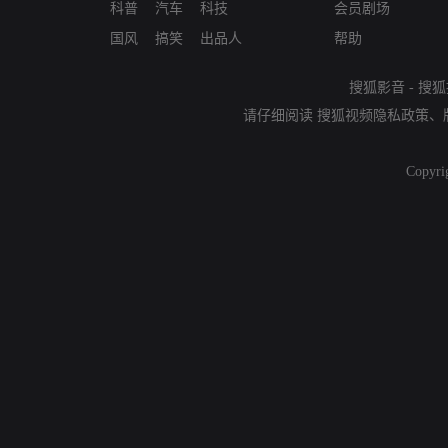
科普
汽车
科技
会员剧场
国风
搞笑
出品人
帮助
搜狐影音
-
搜狐
请仔细阅读
搜狐视频隐私政策
、
Copyri