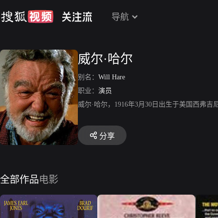
导航
威尔·哈尔
别名：
Will Hare
职业：
演员
威尔·哈尔，1916年3月30日出生于美国西
分享
全部作品
电影