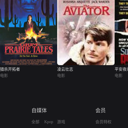
猎杀开拓者
凌云壮志
平安夜
电影
电影
电影
自媒体
会员
全部
Kpop
游戏
会员特权