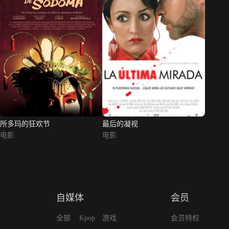
所多玛的狂欢节
最后的凝视
电影
电影
自媒体
会员
全部
Kpop
游戏
会员特权