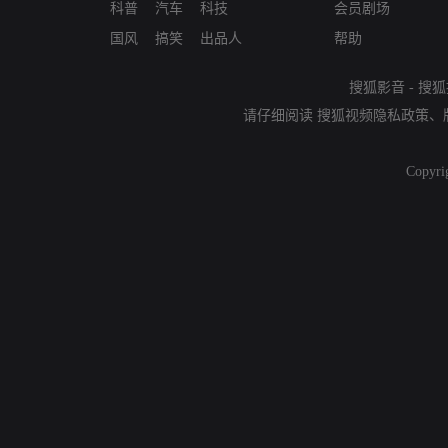
科普
汽车
科技
会员剧场
国风
搞笑
出品人
帮助
搜狐影音
-
搜狐
请仔细阅读
搜狐视频隐私政策
、
Copyri