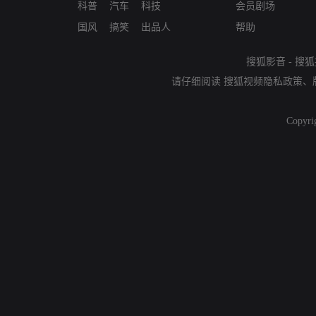
科普
汽车
科技
会员剧场
国风
搞笑
出品人
帮助
搜狐影音
-
搜狐
请仔细阅读
搜狐视频隐私政策
、
Copyri