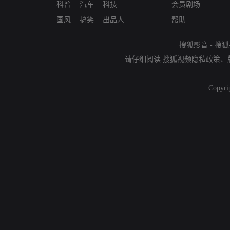
科普
汽车
科技
会员剧场
国风
搞笑
出品人
帮助
搜狐影音
-
搜狐
请仔细阅读
搜狐视频隐私政策
、
Copyri