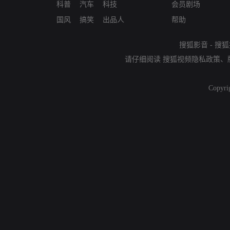
科普
汽车
科技
会员剧场
国风
搞笑
出品人
帮助
搜狐影音
-
搜狐
请仔细阅读
搜狐视频隐私政策
、
Copyri