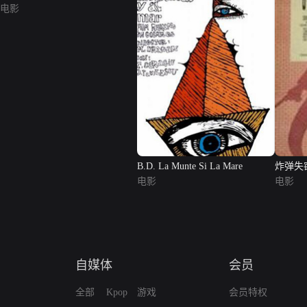
电影
B.D. La Munte Si La Mare
炸弹失
电影
电影
自媒体
会员
全部
Kpop
游戏
会员特权