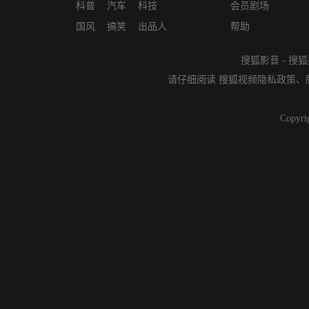
科普
汽车
科技
会员剧场
国风
搞笑
出品人
帮助
搜狐影音
-
搜狐
请仔细阅读
搜狐视频隐私政策
、
Copyri