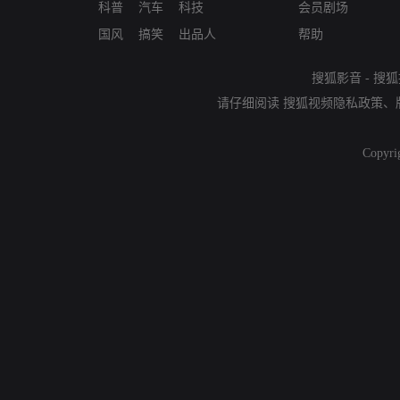
科普
汽车
科技
会员剧场
国风
搞笑
出品人
帮助
搜狐影音
-
搜狐
请仔细阅读
搜狐视频隐私政策
、
Copyri