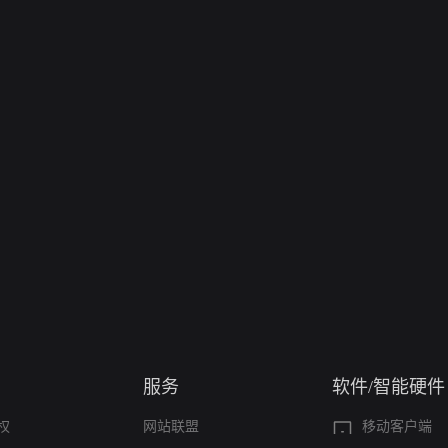
服务
软件/智能硬件
权
网站联盟
移动客户端