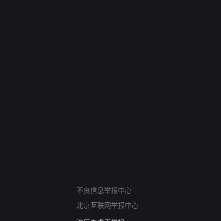
网络暴力有害信息举报
12318 文化市场举报
不良信息举报中心
算法推荐专项举报
北京互联网举报中心
亚运会举报专区