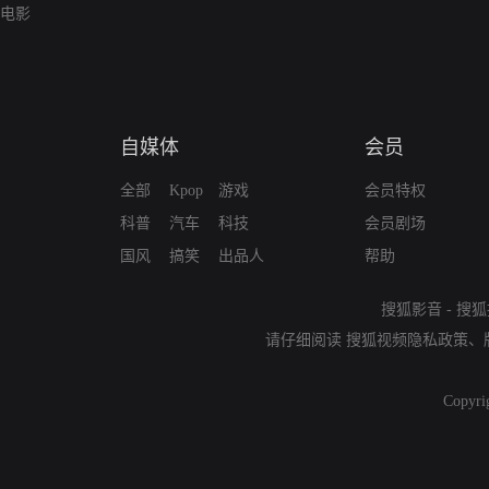
电影
自媒体
会员
全部
Kpop
游戏
会员特权
科普
汽车
科技
会员剧场
国风
搞笑
出品人
帮助
搜狐影音
-
搜狐
请仔细阅读
搜狐视频隐私政策
、
Copyri