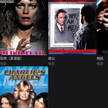
盲侠（英语版）
继父
地妖
电影
电影
电影