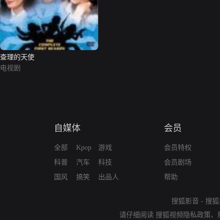
查理的天使
电视剧
自媒体
会员
全部
Kpop
游戏
会员特权
科普
汽车
科技
会员剧场
国风
搞笑
出品人
帮助
搜狐影音
-
搜狐
请仔细阅读
搜狐视频隐私政策
、