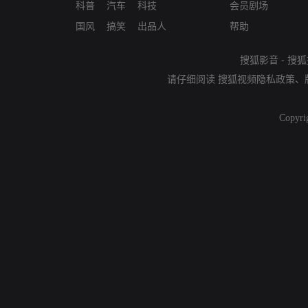
科普
汽车
科技
会员剧场
国风
搞笑
出品人
帮助
搜狐影音
-
搜狐
请仔细阅读
搜狐视频隐私政策
、
Copyri