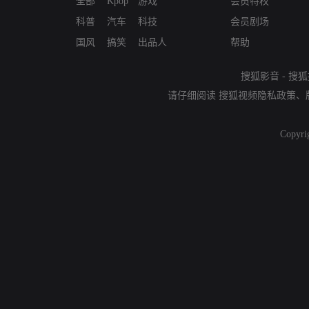
全部
Kpop
游戏
会员特权
科普
汽车
科技
会员剧场
国风
搞笑
出品人
帮助
搜狐影音
-
搜狐
请仔细阅读
搜狐视频隐私政策
、
Copyri