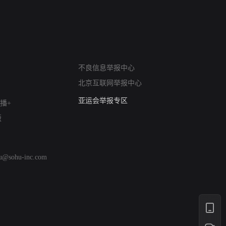
网络暴力有害信息举报
不良信息举报中心
12318 文化市场举报
北京互联网举报中心
算法推荐专项举报
亚运会举报专区
播+
涉历史虚无举报
版
网络谣言信息专项
涉政举报入口
涉未成年人举报
hu@sohu-inc.com
清朗自媒体乱象举报
涉民族宗教有害信息举报
清朗·生活服务类内容举报
清朗春节网络环境整治
涉企举报专区