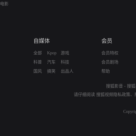
电影
自媒体
会员
全部
Kpop
游戏
会员特权
科普
汽车
科技
会员剧场
国风
搞笑
出品人
帮助
搜狐影音
-
搜狐
请仔细阅读
搜狐视频隐私政策
、
Copyri