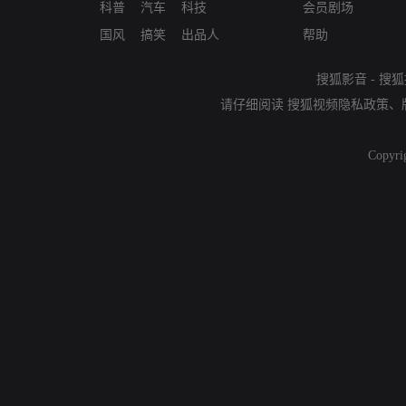
科普
汽车
科技
会员剧场
国风
搞笑
出品人
帮助
搜狐影音
-
搜狐
请仔细阅读
搜狐视频隐私政策
、
Copyri