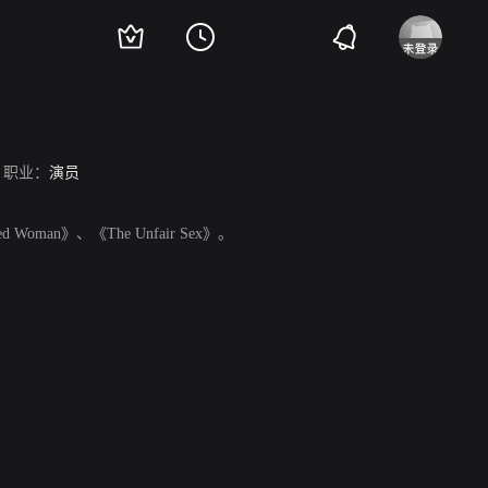
职业：
演员
d Woman》、《The Unfair Sex》。