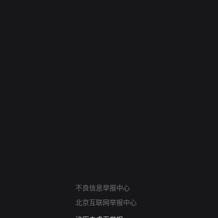
网络暴力有害信息举报
12318 文化市场举报
不良信息举报中心
算法推荐专项举报
北京互联网举报中心
亚运会举报专区