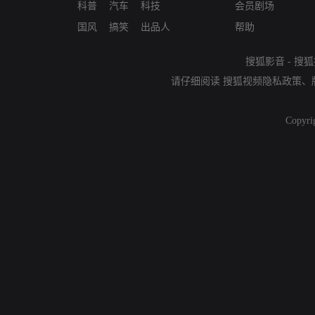
科普
汽车
科技
会员剧场
国风
搞笑
出品人
帮助
搜狐影音
-
搜狐
请仔细阅读
搜狐视频隐私政策
、
Copyri