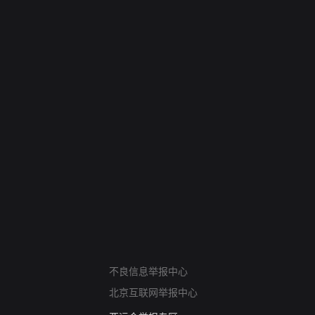
网络暴力有害信息举报
不良信息举报中心
12318 文化市场举报
北京互联网举报中心
算法推荐专项举报