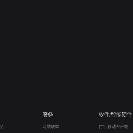
服务
软件/智能硬件
权
网站联盟
移动客户端