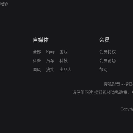
电影
自媒体
会员
全部
Kpop
游戏
会员特权
科普
汽车
科技
会员剧场
国风
搞笑
出品人
帮助
搜狐影音
-
搜狐
请仔细阅读
搜狐视频隐私政策
、
Copyri