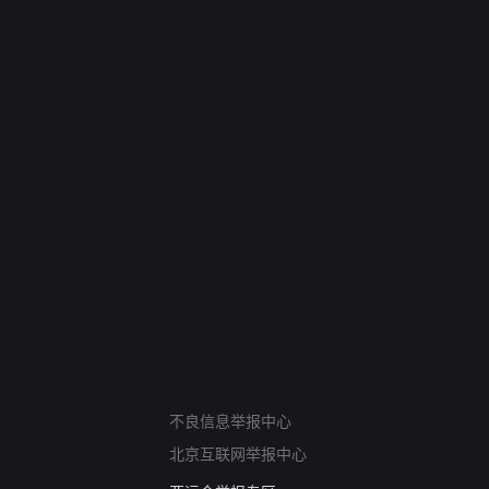
网络暴力有害信息举报
不良信息举报中心
12318 文化市场举报
北京互联网举报中心
算法推荐专项举报