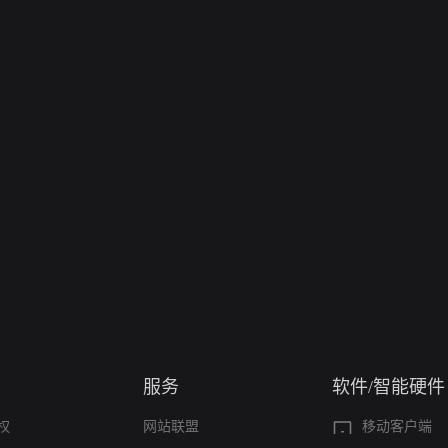
服务
软件/智能硬件
权
网站联盟
移动客户端