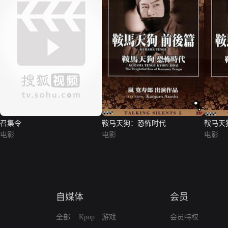
召集令
鞍马天狗：恐怖时代
鞍马天
电影
电影
电影
自媒体
会员
全部
Kpop
游戏
会员特权