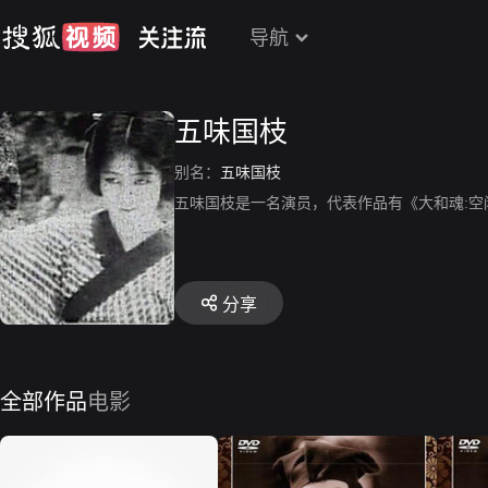
导航
五味国枝
别名：
五味国枝
五味国枝是一名演员，代表作品有《大和魂:空闲少佐》
分享
全部作品
电影