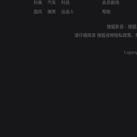
科普
汽车
科技
会员剧场
国风
搞笑
出品人
帮助
搜狐影音
-
搜狐
请仔细阅读
搜狐视频隐私政策
、
Copyri