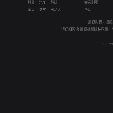
科普
汽车
科技
会员剧场
国风
搞笑
出品人
帮助
搜狐影音
-
搜狐
请仔细阅读
搜狐视频隐私政策
、
Copyri