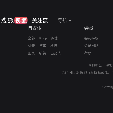
导航
自媒体
会员
全部
Kpop
游戏
会员特权
科普
汽车
科技
会员剧场
国风
搞笑
出品人
帮助
搜狐影音
-
搜狐
请仔细阅读
搜狐视频隐私政策
、
Copyri