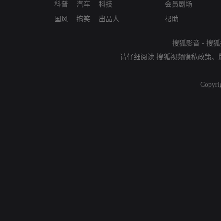
科普
汽车
科技
会员剧场
国风
搞笑
出品人
帮助
搜狐影音
-
搜狐
请仔细阅读
搜狐视频隐私政策
、
Copyri