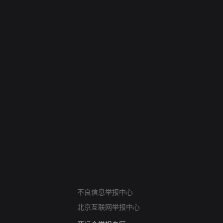
网络暴力有害信息举报
不良信息举报中心
12318 文化市场举报
北京互联网举报中心
算法推荐专项举报