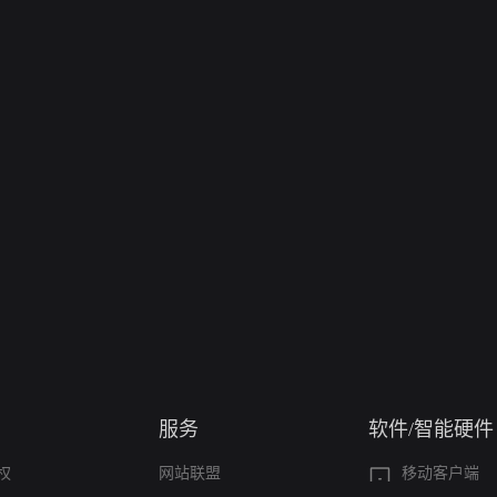
服务
软件/智能硬件
权
网站联盟
移动客户端