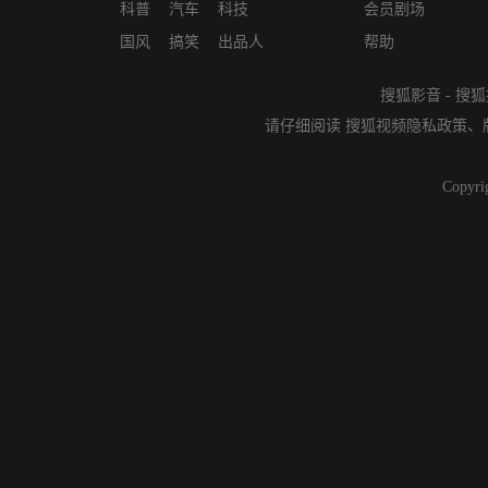
科普
汽车
科技
会员剧场
国风
搞笑
出品人
帮助
搜狐影音
-
搜狐
请仔细阅读
搜狐视频隐私政策
、
Copyri