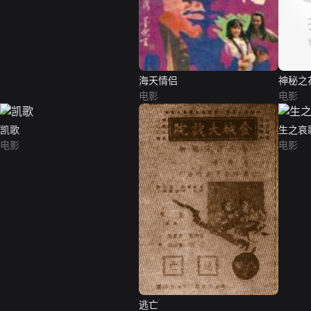
海天情侣
神秘之
电影
电影
凯歌
生之哀
电影
电影
逃亡