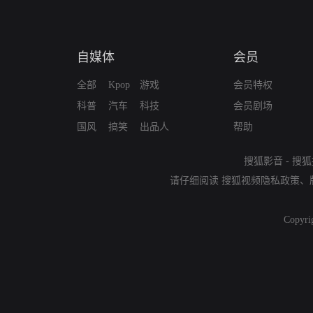
自媒体
会员
全部
Kpop
游戏
会员特权
科普
汽车
科技
会员剧场
国风
搞笑
出品人
帮助
搜狐影音
-
搜狐
请仔细阅读
搜狐视频隐私政策
、
Copyri