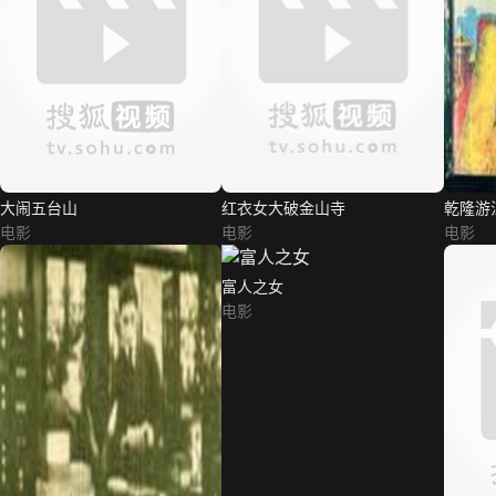
大闹五台山
红衣女大破金山寺
乾隆游
电影
电影
电影
富人之女
电影