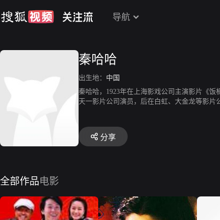
导航
秦哈哈
出生地：
中国
秦哈哈，1923年在上海影戏公司主演影片《饭
天一影片公司演员，后在白虹、大金龙等影片
分享
全部作品
电影