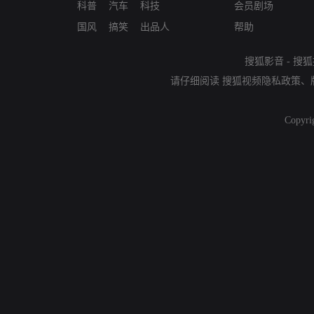
科普
汽车
科技
会员剧场
国风
搞笑
出品人
帮助
搜狐影音
-
搜狐
请仔细阅读
搜狐视频隐私政策
、
Copyri