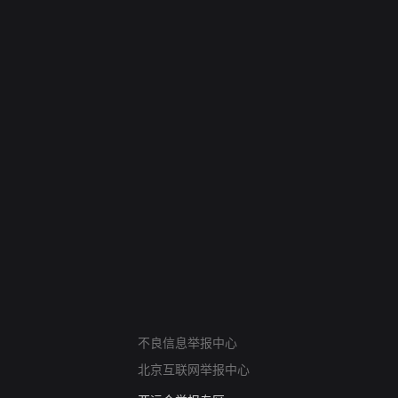
网络暴力有害信息举报
不良信息举报中心
12318 文化市场举报
北京互联网举报中心
算法推荐专项举报