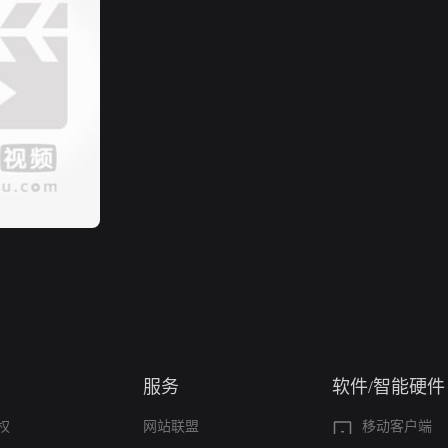
服务
软件/智能硬件
权
网站联盟
移动客户端