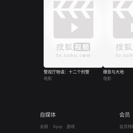
警视厅物语：十二个刑警
爆音与大地
电影
电影
自媒体
会员
全部
Kpop
游戏
会员特